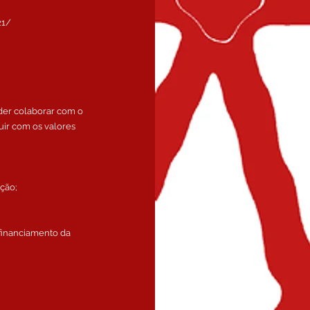
21/
der colaborar com o
uir com os valores
ção;
 financiamento da