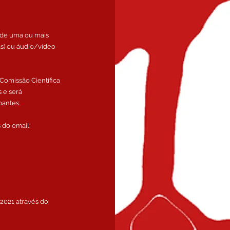
em de uma ou mais
 ou áudio/vídeo
Comissão Científica
s e será
pantes.
 do email:
 2021 através do